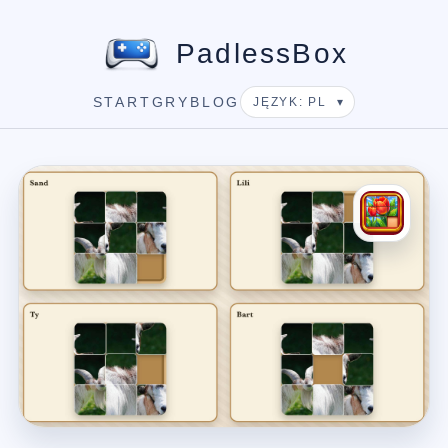
PadlessBox
START
GRY
BLOG
JĘZYK: PL