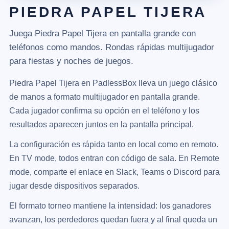
PIEDRA PAPEL TIJERA
Juega Piedra Papel Tijera en pantalla grande con
teléfonos como mandos. Rondas rápidas multijugador
para fiestas y noches de juegos.
Piedra Papel Tijera en PadlessBox lleva un juego clásico
de manos a formato multijugador en pantalla grande.
Cada jugador confirma su opción en el teléfono y los
resultados aparecen juntos en la pantalla principal.
La configuración es rápida tanto en local como en remoto.
En TV mode, todos entran con código de sala. En Remote
mode, comparte el enlace en Slack, Teams o Discord para
jugar desde dispositivos separados.
El formato torneo mantiene la intensidad: los ganadores
avanzan, los perdedores quedan fuera y al final queda un